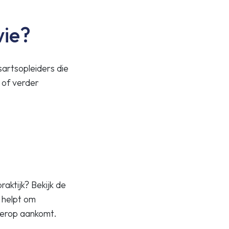
wie?
sartsopleiders die
 of verder
aktijk? Bekijk de
e helpt om
 erop aankomt.