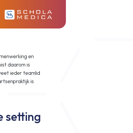
samenwerking en
uist daarom is
weet ieder teamlid
tsenpraktijk is
e setting