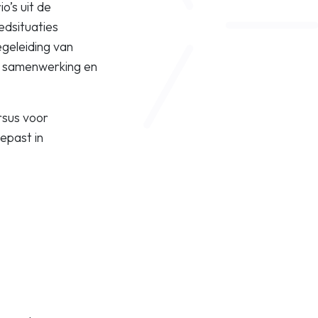
o’s uit de
edsituaties
geleiding van
de samenwerking en
rsus voor
epast in