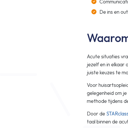
Communicatie
De ins en ou
Waarom 
Acute situaties vr
jezelf en in elkaar
juiste keuzes te m
Voor huisartsoplei
gelegenheid om je
methode tijdens d
Door de
STARclas
taal binnen de acu