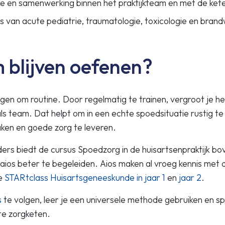
 en samenwerking binnen het praktijkteam en met de ket
ts van acute pediatrie, traumatologie, toxicologie en bra
blijven oefenen?
agen om routine. Door regelmatig te trainen, vergroot je h
 als team. Dat helpt om in een echte spoedsituatie rustig te 
aken en goede zorg te leveren.
ders biedt de cursus Spoedzorg in de huisartsenpraktijk b
 aios beter te begeleiden. Aios maken al vroeg kennis me
e
STARtclass Huisartsgeneeskunde in jaar 1
en
jaar 2
.
s
te volgen, leer je een universele methode gebruiken en sp
te zorgketen.