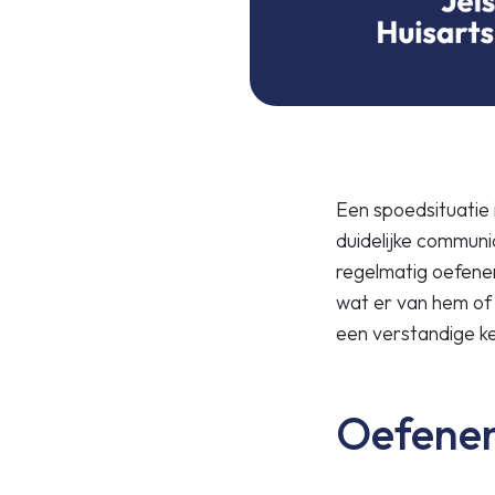
Een spoedsituatie 
duidelijke communic
regelmatig oefenen
wat er van hem of 
een verstandige k
Oefenen 