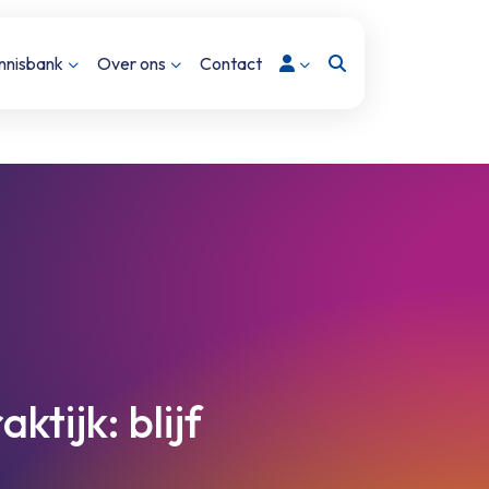
Inloggen
nnisbank
Over ons
Contact
tijk: blijf