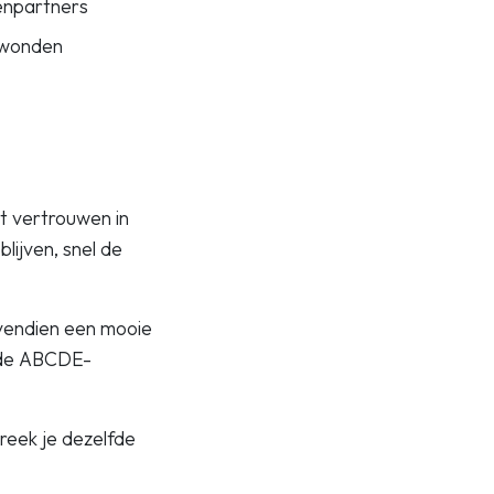
enpartners
ndwonden
et vertrouwen in
blijven, snel de
ovendien een mooie
t de ABCDE-
reek je dezelfde