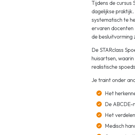
Tijdens de cursus 
dagelijkse praktij
systematisch te he
ervaren docenten 
de besluitvorming 
De STARclass Spoe
huisartsen, waari
realistische spoeds
Je traint onder an
Het herkenne
De ABCDE-m
Het verdelen
Medisch hand