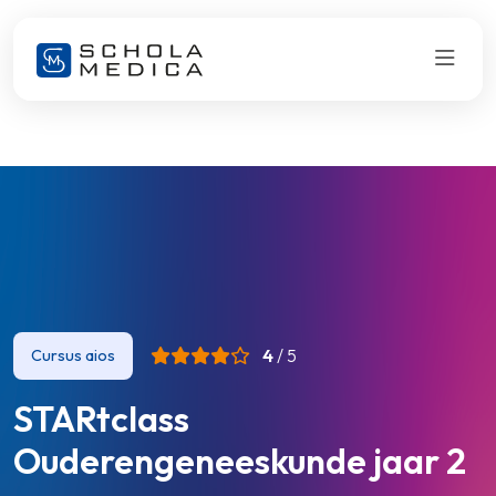
4
/ 5
Cursus aios
STARtclass
Ouderengeneeskunde jaar 2