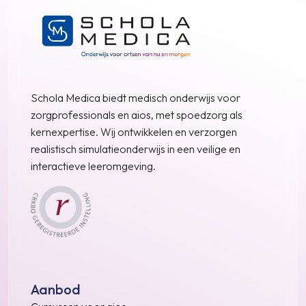
n
P
a
g
i
n
a
Schola Medica biedt medisch onderwijs voor
zorgprofessionals en aios, met spoedzorg als
kernexpertise. Wij ontwikkelen en verzorgen
realistisch simulatieonderwijs in een veilige en
interactieve leeromgeving.
Aanbod