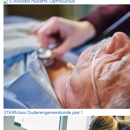
STARclass Huisarts: Opfriscursus
STARtclass Ouderengeneeskunde jaar 1