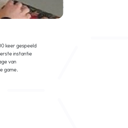
000 keer gespeeld
erste instantie
iage van
de game.