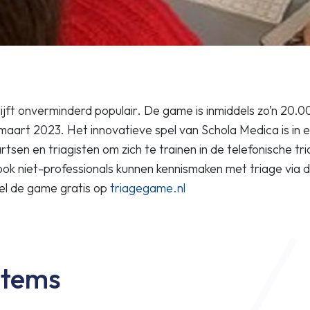
jft onverminderd populair. De game is inmiddels zo’n 20.
 maart 2023. Het innovatieve spel van Schola Medica is in e
tsen en triagisten om zich te trainen in de telefonische tr
ok niet-professionals kunnen kennismaken met triage via 
el de game gratis op
triagegame.nl
items